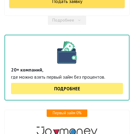
Подать заявку
Подробнее
20+ компаний,
где можно взять первый займ без процентов.
ПОДРОБНЕЕ
Первый займ 0%