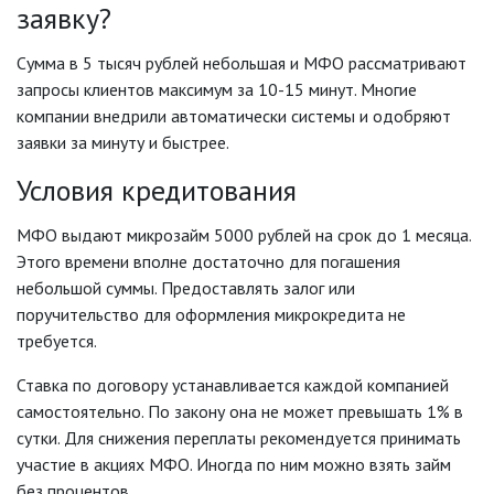
заявку?
Сумма в 5 тысяч рублей небольшая и МФО рассматривают
запросы клиентов максимум за 10-15 минут. Многие
компании внедрили автоматически системы и одобряют
заявки за минуту и быстрее.
Условия кредитования
МФО выдают микрозайм 5000 рублей на срок до 1 месяца.
Этого времени вполне достаточно для погашения
небольшой суммы. Предоставлять залог или
поручительство для оформления микрокредита не
требуется.
Ставка по договору устанавливается каждой компанией
самостоятельно. По закону она не может превышать 1% в
сутки. Для снижения переплаты рекомендуется принимать
участие в акциях МФО. Иногда по ним можно взять займ
без процентов.