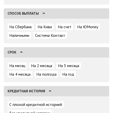
СПОСОБ ВЫПЛАТЫ
На Сбербанк
На Киви
На счет
На ЮMoney
Наличными
Система Контакт
СРОК
На месяц
На 2 месяца
На 3 месяца
На 4 месяца
На полгода
На год
КРЕДИТНАЯ ИСТОРИЯ
С плохой кредитной историей