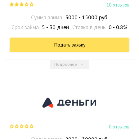
10 отзывов
Сумма займа
3000 - 15000 руб.
Срок займа
5 - 30 дней
Ставка в день
0 - 0.8%
Подать заявку
Подробнее
0 отзывов