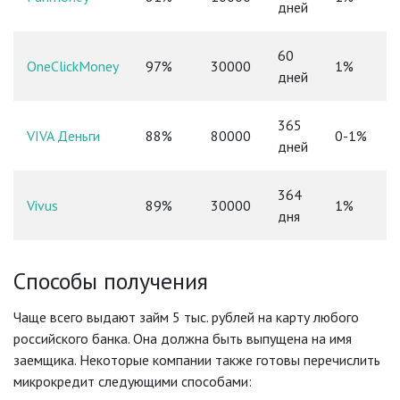
дней
60
OneClickMoney
97%
30000
1%
дней
365
VIVA Деньги
88%
80000
0-1%
дней
364
Vivus
89%
30000
1%
дня
Способы получения
Чаще всего выдают займ 5 тыс. рублей на карту любого
российского банка. Она должна быть выпущена на имя
заемщика. Некоторые компании также готовы перечислить
микрокредит следующими способами: