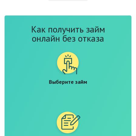
Как получить займ
онлайн без отказа
Выберите займ