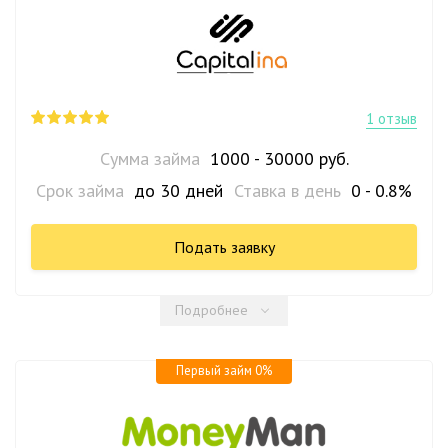
1 отзыв
Сумма займа
1000 - 30000 руб.
Срок займа
до 30 дней
Ставка в день
0 - 0.8%
Подать заявку
Подробнее
Первый займ 0%