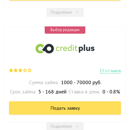
Подробнее
Выбор редакции
15 отзывов
Сумма займа
1000 - 70000 руб.
Срок займа
5 - 168 дней
Ставка в день
0 - 0.8%
Подать заявку
Подробнее