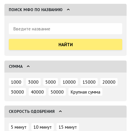
ПОИСК МФО ПО НАЗВАНИЮ
Поиск:
СУММА
1000
3000
5000
10000
15000
20000
30000
40000
50000
Крупная сумма
СКОРОСТЬ ОДОБРЕНИЯ
5 минут
10 минут
15 минут