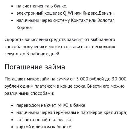
на счет клиента в банке;
электронный кошелек QIWI или Яндекс.Деньги;
наличными через систему Контакт или Золотая
Корона.
Скорость зачисления средств зависит от выбранного
способа получения и может составить от нескольких
секунд до 3 рабочих дней.
Погашение займа
Погашают микрозайм на сумму от 5 000 рублей до 30 000
рублей одним платежом в конце срока. Внести его можно
различными способами:
переводом на счет МФО в банке;
наличными через терминалы и партнеров кредитора;
со счета онлайн-кошелька;
картой в личном кабинете.