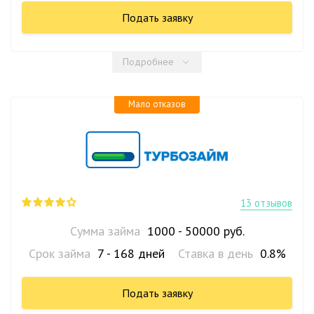
Подать заявку
Подробнее
Мало отказов
13 отзывов
Сумма займа
1000 - 50000 руб.
Срок займа
7 - 168 дней
Ставка в день
0.8%
Подать заявку