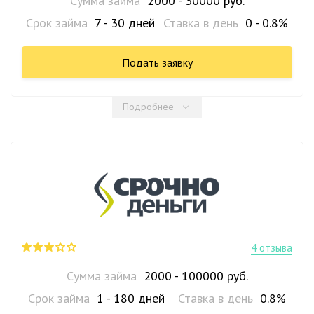
Сумма займа
2000 - 30000 руб.
Срок займа
7 - 30 дней
Ставка в день
0 - 0.8%
Подать заявку
Подробнее
4 отзыва
Сумма займа
2000 - 100000 руб.
Срок займа
1 - 180 дней
Ставка в день
0.8%