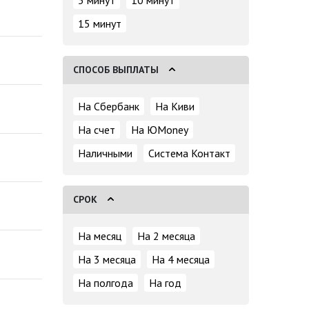
5 минут
10 минут
15 минут
СПОСОБ ВЫПЛАТЫ
На Сбербанк
На Киви
На счет
На ЮMoney
Наличными
Система Контакт
СРОК
На месяц
На 2 месяца
На 3 месяца
На 4 месяца
На полгода
На год