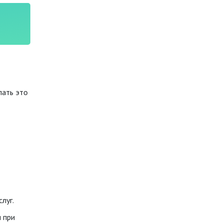
лать это
луг.
 при