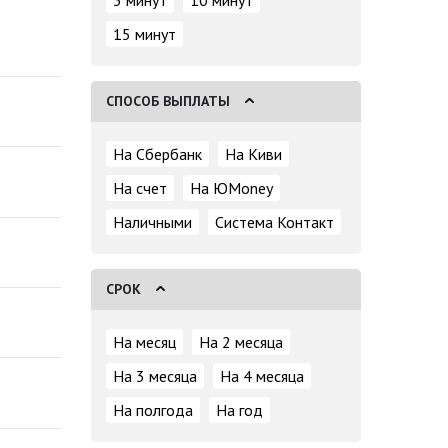
5 минут
10 минут
15 минут
СПОСОБ ВЫПЛАТЫ
На Сбербанк
На Киви
На счет
На ЮMoney
Наличными
Система Контакт
СРОК
На месяц
На 2 месяца
На 3 месяца
На 4 месяца
На полгода
На год