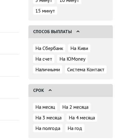
5 минут
10 минут
15 минут
СПОСОБ ВЫПЛАТЫ
На Сбербанк
На Киви
На счет
На ЮMoney
Наличными
Система Контакт
СРОК
На месяц
На 2 месяца
На 3 месяца
На 4 месяца
На полгода
На год