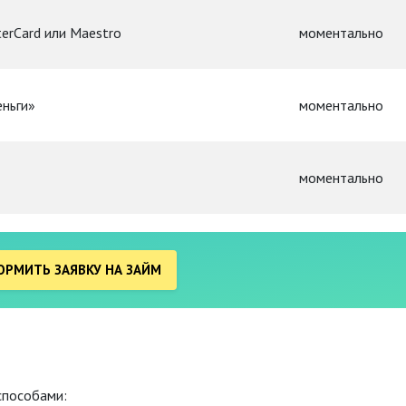
terCard или Maestro
моментально
еньги»
моментально
моментально
РМИТЬ ЗАЯВКУ НА ЗАЙМ
способами: