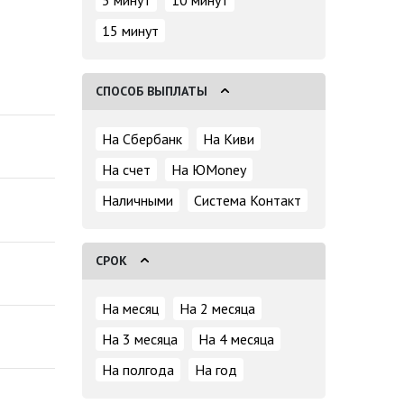
5 минут
10 минут
15 минут
СПОСОБ ВЫПЛАТЫ
На Сбербанк
На Киви
На счет
На ЮMoney
Наличными
Система Контакт
СРОК
На месяц
На 2 месяца
На 3 месяца
На 4 месяца
На полгода
На год