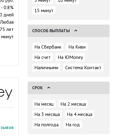
5 минут
10 минут
 - 0.8%
15 минут
30 дней
Любая
 75 лет
СПОСОБ ВЫПЛАТЫ
 минут
На Сбербанк
На Киви
На счет
На ЮMoney
Наличными
Система Контакт
СРОК
На месяц
На 2 месяца
На 3 месяца
На 4 месяца
На полгода
На год
тзывов