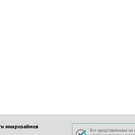
ги микрозаймов
Все представленные на 
компании внесены в рее