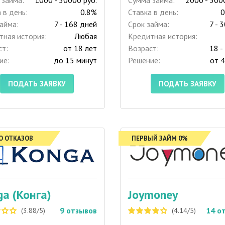
 в день:
0.8%
Ставка в день:
0
айма:
7 - 168 дней
Срок займа:
7 - 
тная история:
Любая
Кредитная история:
ст:
от 18 лет
Возраст:
18 -
ие:
до 15 минут
Решение:
от 4
ПОДАТЬ ЗАЯВКУ
ПОДАТЬ ЗАЯВКУ
О ОТКАЗОВ
ПЕРВЫЙ ЗАЙМ 0%
ga (Конга)
Joymoney
9
отзывов
14
о
(3.88/5)
(4.14/5)