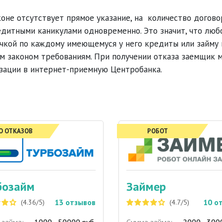
оне отсутствует прямое указание, на количество догово
дитными каникулами одновременно. Это значит, что люб
очкой по каждому имеющемуся у него кредиты или займу 
ым законом требованиям. При получении отказа заемщик 
изации в интернет-приемную Центробанка.
О ОТКАЗОВ
РОБОТ
бозайм
Займер
13
отзывов
10
о
(4.36/5)
(4.7/5)
 займа:
1000 - 50000 руб.
Сумма займа:
2000 - 300